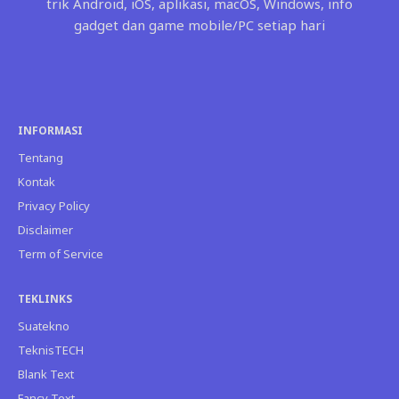
trik Android, iOS, aplikasi, macOS, Windows, info
gadget dan game mobile/PC setiap hari
INFORMASI
Tentang
Kontak
Privacy Policy
Disclaimer
Term of Service
TEKLINKS
Suatekno
TeknisTECH
Blank Text
Fancy Text