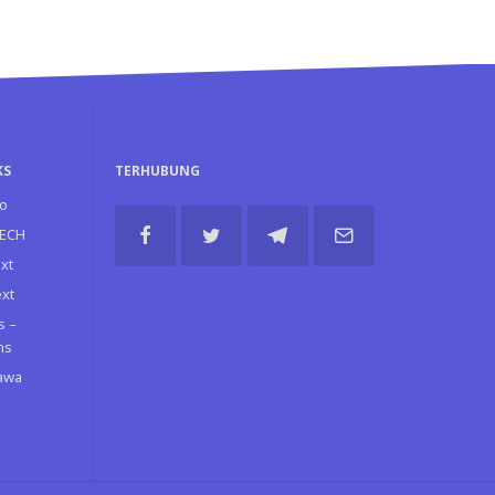
KS
TERHUBUNG
o
TECH
xt
ext
s –
ns
Jawa