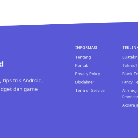
INFORMASI
TEKLIN
Tentang
Suatekn
Kontak
Teknis
Privacy Policy
Blank Te
tips trik Android,
Disclaimer
Fancy T
gadget dan game
Term of Service
All Emoji
Emotico
Aksara 