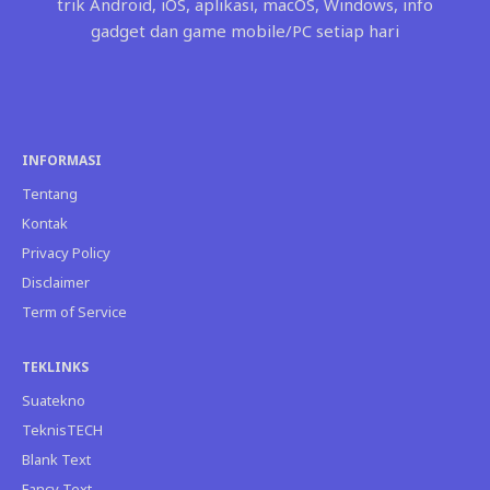
trik Android, iOS, aplikasi, macOS, Windows, info
gadget dan game mobile/PC setiap hari
INFORMASI
Tentang
Kontak
Privacy Policy
Disclaimer
Term of Service
TEKLINKS
Suatekno
TeknisTECH
Blank Text
Fancy Text