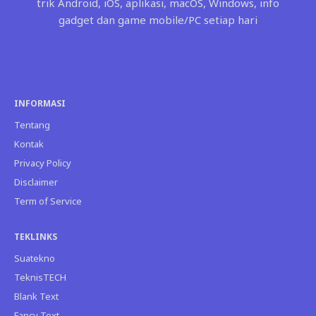
trik Android, iOS, aplikasi, macOS, Windows, info
gadget dan game mobile/PC setiap hari
INFORMASI
Tentang
Kontak
Privacy Policy
Disclaimer
Term of Service
TEKLINKS
Suatekno
TeknisTECH
Blank Text
Fancy Text