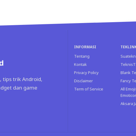
INFORMASI
TEKLIN
Tentang
Suatekn
Kontak
Teknis
Privacy Policy
Blank Te
tips trik Android,
Disclaimer
Fancy T
gadget dan game
Term of Service
All Emoji
Emotico
Aksara 