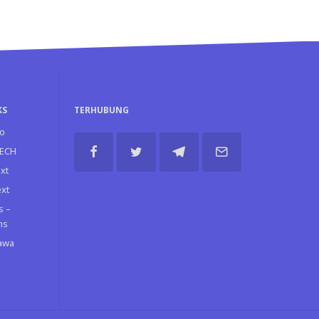
KS
TERHUBUNG
o
TECH
xt
ext
s –
ns
Jawa