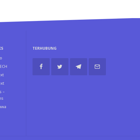
KS
TERHUBUNG
o
TECH
xt
ext
s –
ns
Jawa