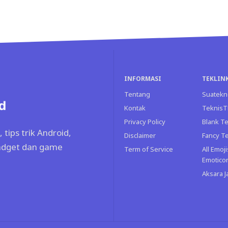
INFORMASI
TEKLIN
Tentang
Suatekn
Kontak
Teknis
Privacy Policy
Blank Te
tips trik Android,
Disclaimer
Fancy T
gadget dan game
Term of Service
All Emoji
Emotico
Aksara 