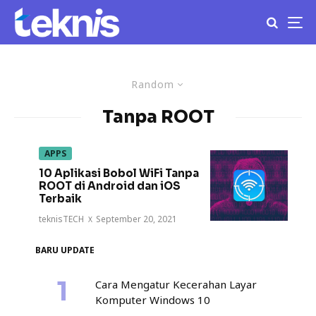
Random
Tanpa ROOT
APPS
10 Aplikasi Bobol WiFi Tanpa
ROOT di Android dan iOS
Terbaik
teknisTECH
·
September 20, 2021
BARU UPDATE
Cara Mengatur Kecerahan Layar
Komputer Windows 10