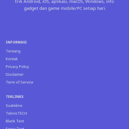
trik Android, iOS, aplikasi, macOS, Windows, info
gadget dan game mobile/PC setiap hari
INFORMASI
Tentang
Kontak
Privacy Policy
Disclaimer
Term of Service
TEKLINKS
Suatekno
TeknisTECH
Blank Text
Fancy Text